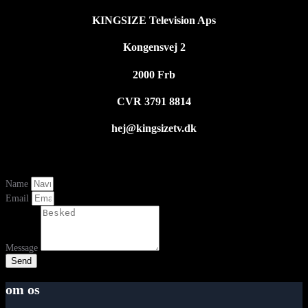
KINGSIZE Television Aps
Kongensvej 2
2000 Frb
CVR 3791 8814
hej@kingsizetv.dk
Name
Email
Message
Send
om os